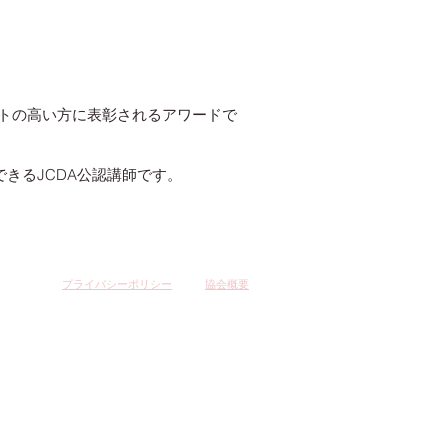
ントの高い方に表彰されるアワードで
るJCDA公認講師です。
ciation
プライバシーポリシー
協会概要