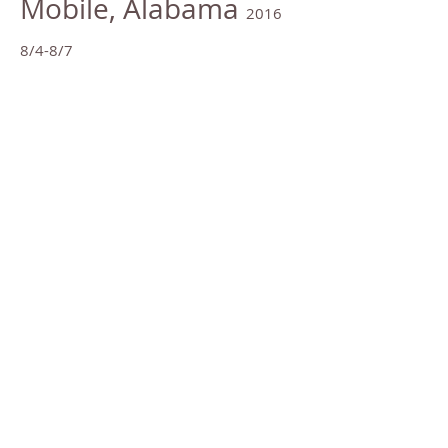
Mobile, Alabama
2016
8
/4-8/7
>